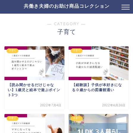
共働き夫婦のお助け商品コレクション
― CATEGORY ―
子育て
子育て
子育て
【読み聞かせるだけじゃな
【経験談】子供が本好きにな
い】1歳児と絵本で遊ぶポイン
る０歳からの図書館通い
ト3つ
2022年7月4日
2022年6月26日
子育て
子育て