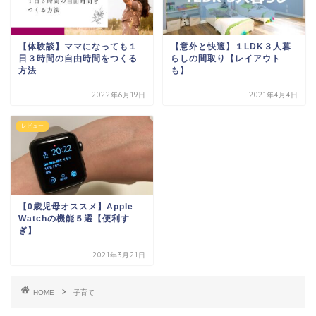
【体験談】ママになっても１
【意外と快適】１LDK３人暮
日３時間の自由時間をつくる
らしの間取り【レイアウト
方法
も】
2022年6月19日
2021年4月4日
レビュー
【0歳児母オススメ】Apple
Watchの機能５選【便利す
ぎ】
2021年3月21日
HOME
子育て